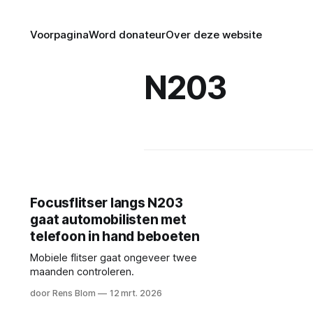
Voorpagina
Word donateur
Over deze website
N203
Focusflitser langs N203
gaat automobilisten met
telefoon in hand beboeten
Mobiele flitser gaat ongeveer twee
maanden controleren.
door Rens Blom
12 mrt. 2026