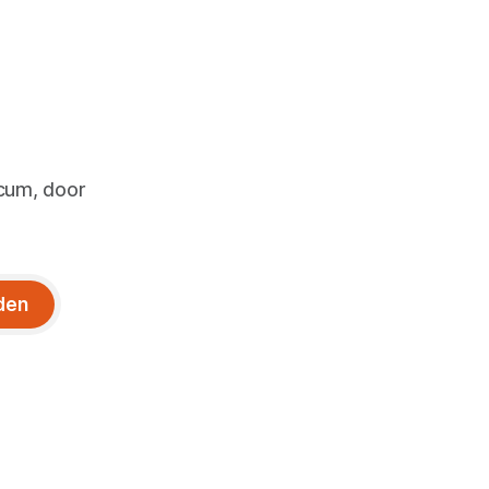
icum, door
den