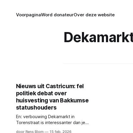
Voorpagina
Word donateur
Over deze website
Dekamark
Nieuws uit Castricum: fel
politiek debat over
huisvesting van Bakkumse
statushouders
En: verbouwing Dekamarkt in
Torenstraat is interessanter dan je
misschien denkt
door Rens Blom
15 feb. 2026