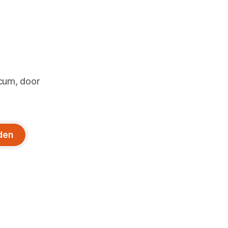
icum, door
den