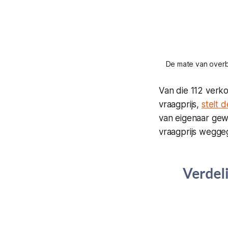
De mate van overb
Van die 112 verk
vraagprijs,
stelt 
van eigenaar gew
vraagprijs weggeg