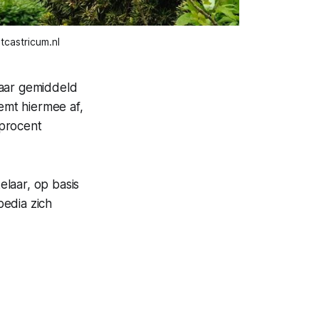
tcastricum.nl
jaar gemiddeld
emt hiermee af,
 procent
laar, op basis
pedia zich