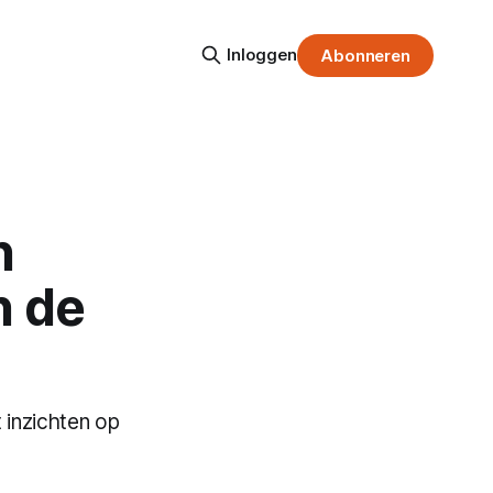
Inloggen
Abonneren
n
n de
 inzichten op