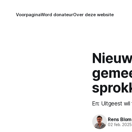
Voorpagina
Word donateur
Over deze website
Nieuws
gemeen
sprok
En: Uitgeest wil
Rens Blom
02 feb. 2025