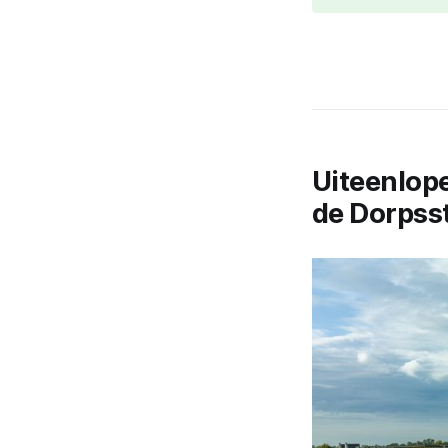
Uiteenlop
de Dorpss