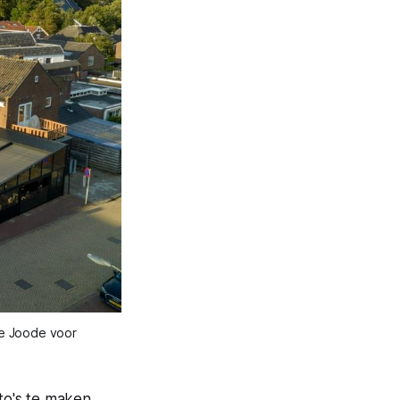
e Joode voor 
o's te maken,