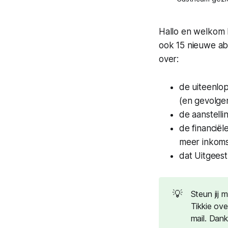
Hallo en welkom 
ook 15 nieuwe ab
over:
de uiteenlo
(en gevolge
de aanstelli
de financiël
meer inkoms
dat Uitgees
💡
Steun jij 
Tikkie ov
mail. Dan