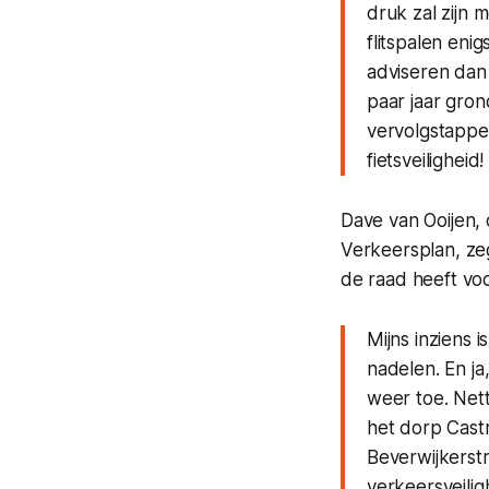
druk zal zijn m
flitspalen eni
adviseren dan 
paar jaar gron
vervolgstappen
fietsveiligheid!
Dave van Ooijen, 
Verkeersplan, zeg
de raad heeft voo
Mijns inziens 
nadelen. En ja
weer toe. Nett
het dorp Cast
Beverwijkerstr
verkeersveilig