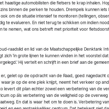
et haastige automobilisten die fietsers te krap inhalen. Hop
gszins binnen de perken te houden. Drempels kunnen iets 
ook om de situatie intensief te monitoren (tellingen, obse
dig te evalueren. En niet terug te schikken om indien nood
 te nemen, wat ons betreft met prioriteit voor fietsdoor
oud-raadslid en lid van de Maatschappelijke Denktank Int
t zich 'in grote lijnen te kunnen vinden in het voorstel dat
rgelegd.' Hij vertelt en schrijft in een brief aan de gemee
is er, gelet op de opdracht van de Raad, goed nagedacht 
, waar je op de ene plek knijpt, neemt het verkeer op an
o levert dit plan echter zowel een verbetering van de ver
ricum op áls verbetering van de veiligheid op de overweg
aatweg. En dat is waar het om te doen is. Verbetering va
heid en een aantrekkelijker centrum. Dat betekent niet dat