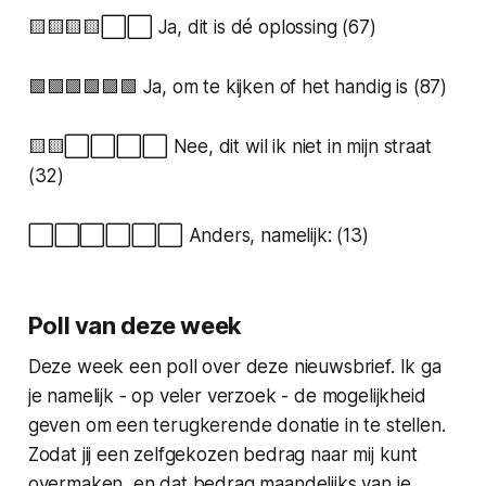
🟨🟨🟨🟨⬜️⬜️ Ja, dit is dé oplossing (67)
🟩🟩🟩🟩🟩🟩 Ja, om te kijken of het handig is (87)
🟨🟨⬜️⬜️⬜️⬜️ Nee, dit wil ik niet in mijn straat
(32)
⬜️⬜️⬜️⬜️⬜️⬜️ Anders, namelijk: (13)
Poll van deze week
Deze week een poll over deze nieuwsbrief. Ik ga
je namelijk - op veler verzoek - de mogelijkheid
geven om een terugkerende donatie in te stellen.
Zodat jij een zelfgekozen bedrag naar mij kunt
overmaken, en dat bedrag maandelijks van je