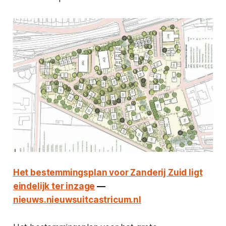
Het bestemmingsplan voor Zanderij Zuid ligt
eindelijk ter inzage
—
nieuws.nieuwsuitcastricum.nl