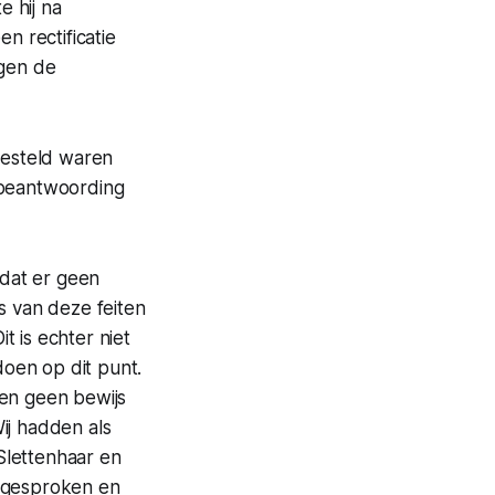
 hij na
n rectificatie
egen de
gesteld waren
 beantwoording
dat er geen
s van deze feiten
 is echter niet
oen op dit punt.
ben geen bewijs
ij hadden als
Slettenhaar en
 gesproken en