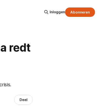
Inloggen
Abonneren
a redt
risis.
Deel