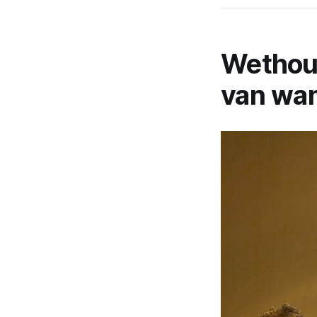
Wethoud
van wan