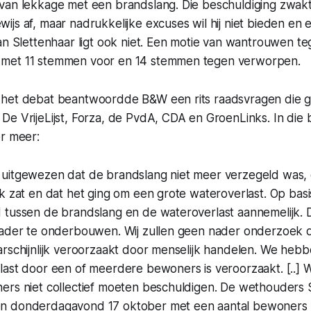
van lekkage met een brandslang. Die beschuldiging zwakte
js af, maar nadrukkelijke excuses wil hij niet bieden en ee
an Slettenhaar ligt ook niet. Een motie van wantrouwen t
met 11 stemmen voor en 14 stemmen tegen verworpen.
het debat beantwoordde B&W een rits raadsvragen die 
De VrijeLijst, Forza, de PvdA, CDA en GroenLinks. In die
er meer:
uitgewezen dat de brandslang niet meer verzegeld was, 
k zat en dat het ging om een grote wateroverlast. Op basi
tussen de brandslang en de wateroverlast aannemelijk. Dit
nader te onderbouwen. Wij zullen geen nader onderzoek d
arschijnlijk veroorzaakt door menselijk handelen. We heb
ast door een of meerdere bewoners is veroorzaakt. [..] W
ers niet collectief moeten beschuldigen. De wethouders 
n donderdagavond 17 oktober met een aantal bewoners