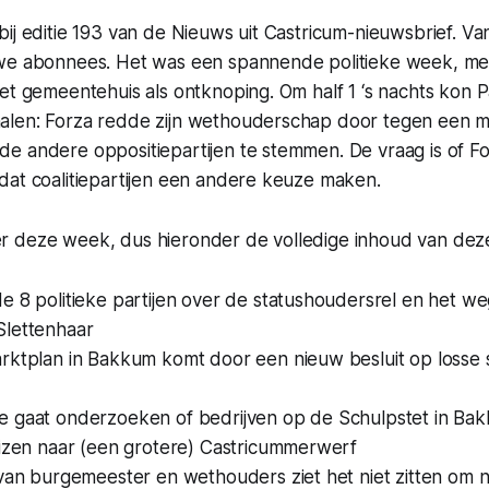
ij editie 193 van de Nieuws uit Castricum-nieuwsbrief. V
uwe abonnees. Het was een spannende politieke week, m
et gemeentehuis als ontknoping. Om half 1 ‘s nachts kon P
len: Forza redde zijn wethouderschap door tegen een m
e andere oppositiepartijen te stemmen. De vraag is of F
dat coalitiepartijen een andere keuze maken.
 deze week, dus hieronder de volledige inhoud van deze
e 8 politieke partijen over de statushoudersrel en het w
lettenhaar
rktplan in Bakkum komt door een nieuw besluit op losse 
 gaat onderzoeken of bedrijven op de Schulpstet in Ba
uizen naar (een grotere) Castricummerwerf
van burgemeester en wethouders ziet het niet zitten om n