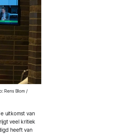
o: Rens Blom /
e uitkomst van
gt veel kritiek
igd heeft van