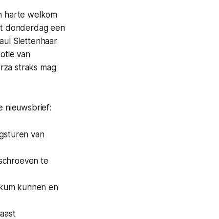
an harte welkom
et donderdag een
aul Slettenhaar
otie van
orza straks mag
 nieuwsbrief:
egsturen van
schroeven te
kkum kunnen en
aast