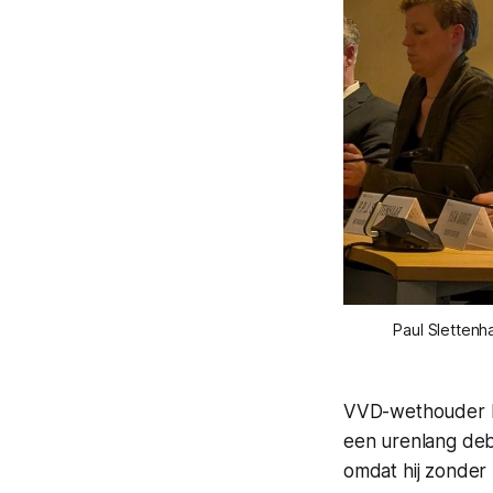
Paul Slettenh
VVD-wethouder Pa
een urenlang deb
omdat hij zonder