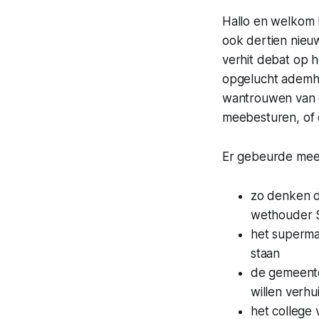
Hallo en welkom b
ook dertien nie
verhit debat op h
opgelucht ademha
wantrouwen van d
meebesturen, of 
Er gebeurde meer
zo denken d
wethouder S
het superma
staan
de gemeente
willen verh
het college 