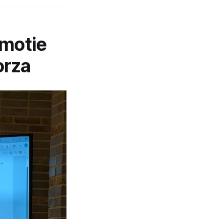
 motie
orza