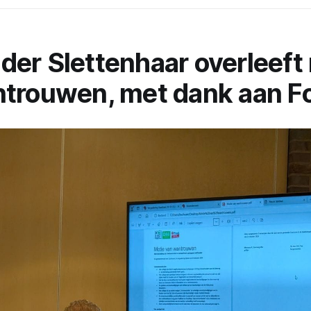
er Slettenhaar overleeft
trouwen, met dank aan F