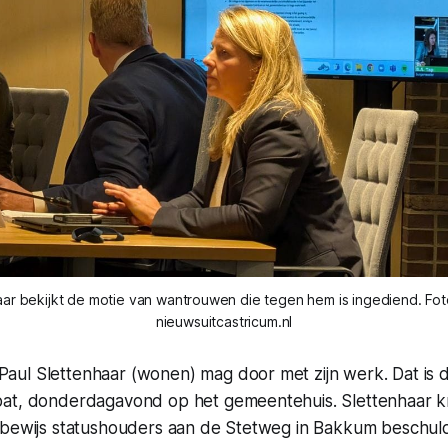
aar bekijkt de motie van wantrouwen die tegen hem is ingediend. Fot
nieuwsuitcastricum.nl
ul Slettenhaar (wonen) mag door met zijn werk. Dat is d
at, donderdagavond op het gemeentehuis. Slettenhaar krij
 bewijs statushouders aan de Stetweg in Bakkum beschuld