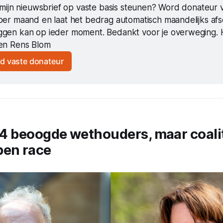
e mijn nieuwsbrief op vaste basis steunen? Word donateur v
per maand en laat het bedrag automatisch maandelijks afsch
gen kan op ieder moment. Bedankt voor je overweging. Ha
en Rens Blom
d vaste donateur
e 4 beoogde wethouders, maar coalit
pen race