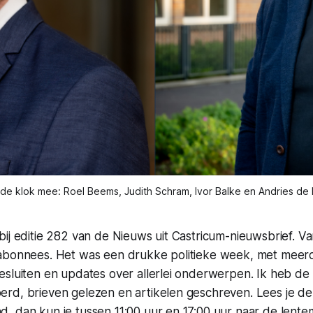
de klok mee: Roel Beems, Judith Schram, Ivor Balke en Andries de 
bij editie 282 van de Nieuws uit Castricum-nieuwsbrief. 
abonnees. Het was een drukke politieke week, met meer
esluiten en updates over allerlei onderwerpen. Ik heb de
rd, brieven gelezen en artikelen geschreven. Lees je d
 dan kun je tussen 11:00 uur en 17:00 uur naar de lentem