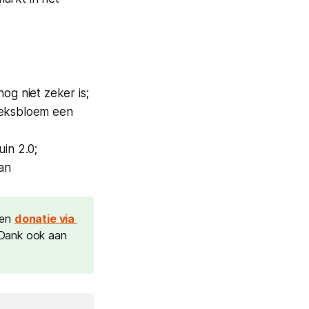
og niet zeker is;
eksbloem een
in 2.0;
aan
 een
donatie via 
 Dank ook aan