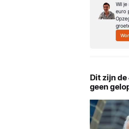
Wil j
euro 
Opzeg
groet
Wor
Dit zijn d
geen gelo