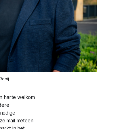
Rooij
Van harte welkom
dere
 nodige
eze mail meteen
arkt in het