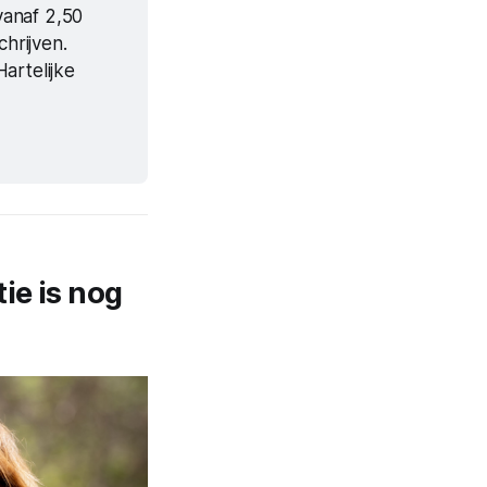
anaf 2,50 
rijven. 
rtelijke 
ie is nog