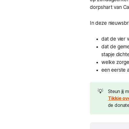
dorpshart van Cas
In deze nieuwsbrie
dat de vier 
dat de gem
stapje dichte
welke zorge
een eerste a
💡
Steun jij 
Tikkie o
de donate