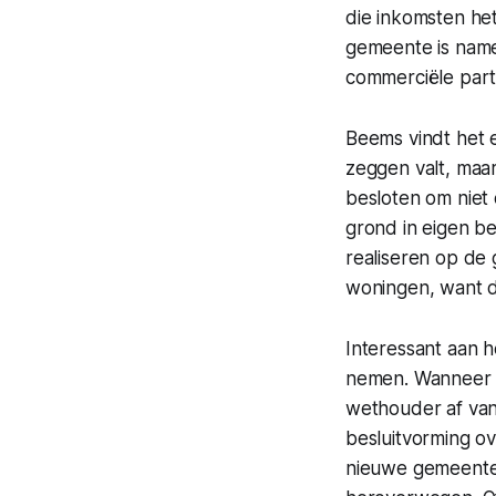
die inkomsten het
gemeente is name
commerciële parti
Beems vindt het 
zeggen valt, maa
besloten om niet
grond in eigen b
realiseren op de
woningen, want d
Interessant aan 
nemen. Wanneer i
wethouder af van
besluitvorming o
nieuwe gemeenter