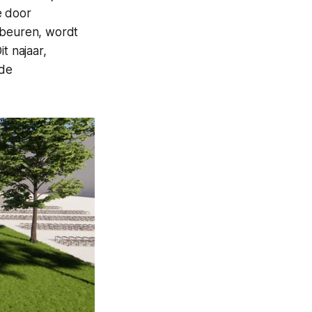
e door
gebeuren, wordt
t najaar,
 de