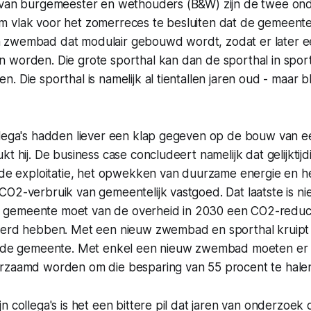
 van burgemeester en wethouders (B&W) zijn de twee o
 vlak voor het zomerreces te besluiten dat de gemeente
zwembad dat modulair gebouwd wordt, zodat er later e
 worden. Die grote sporthal kan dan de sporthal in spo
 Die sporthal is namelijk al tientallen jaren oud - maar bli
llega's hadden liever een klap gegeven op de bouw van
kt hij. De business case concludeert namelijk dat gelijkti
r de exploitatie, het opwekken van duurzame energie en 
O2-verbruik van gemeentelijk vastgoed. Dat laatste is nie
gemeente moet van de overheid in 2030 een CO2-reduct
eerd hebben. Met een nieuw zwembad en sporthal kruipt d
t de gemeente. Met enkel een nieuw zwembad moeten er 
rzaamd worden om die besparing van 55 procent te hale
n collega's is het een bittere pil dat jaren van onderzoek d