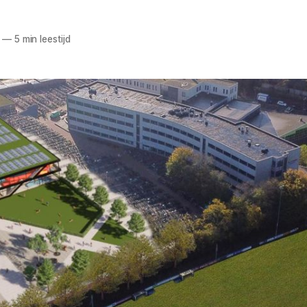
—
5 min leestijd