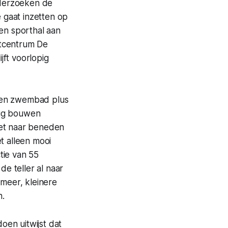
nderzoeken de
 gaat inzetten op
en sporthal aan
rtcentrum De
jft voorlopig
 een zwembad plus
jdig bouwen
het naar beneden
t alleen mooi
ie van 55
e teller al naar
meer, kleinere
n.
oen uitwijst dat