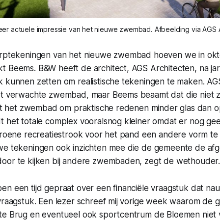
eer actuele impressie van het nieuwe zwembad. Afbeelding via AGS 
erptekeningen van het nieuwe zwembad hoeven we in okto
t Beems. B&W heeft de architect, AGS Architecten, na ja
k kunnen zetten om realistische tekeningen te maken. A
et verwachte zwembad, maar Beems beaamt dat die niet zo
ijgt het zwembad om praktische redenen minder glas dan o
t het totale complex vooralsnog kleiner omdat er nog gee
groene recreatiestrook voor het pand een andere vorm te 
we tekeningen ook inzichten mee die de gemeente de afg
oor te kijken bij andere zwembaden, zegt de wethouder
en een tijd gepraat over een financiële vraagstuk dat na
 vraagstuk. Een lezer schreef mij vorige week waarom de
te Brug en eventueel ook sportcentrum de Bloemen niet