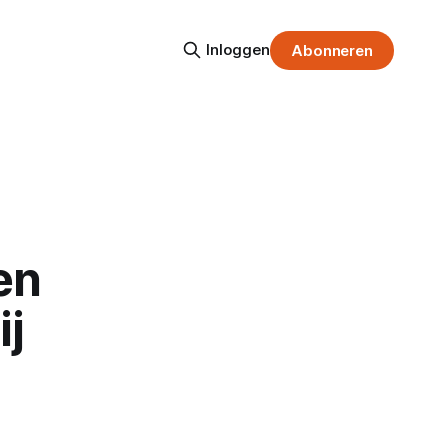
Inloggen
Abonneren
en
ij