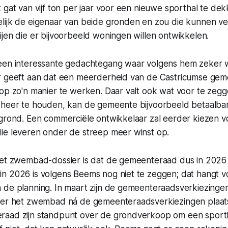
 gat van vijf ton per jaar voor een nieuwe sporthal te de
lijk de eigenaar van beide gronden en zou die kunnen v
jen die er bijvoorbeeld woningen willen ontwikkelen.
een interessante gedachtegang waar volgens hem zeker w
r geeft aan dat een meerderheid van de Castricumse gem
 op zo'n manier te werken. Daar valt ook wat voor te zeg
eheer te houden, kan de gemeente bijvoorbeeld betaalb
 grond. Een commerciële ontwikkelaar zal eerder kiezen v
ie leveren onder de streep meer winst op.
het zwembad-dossier is dat de gemeenteraad dus in 2026 
n 2026 is volgens Beems nog niet te zeggen; dat hangt v
 de planning. In maart zijn de gemeenteraadsverkiezingen
ver het zwembad ná de gemeenteraadsverkiezingen plaats
aad zijn standpunt over de grondverkoop om een sportha