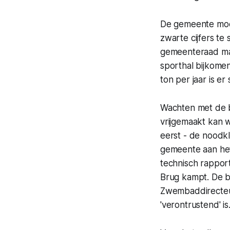
De gemeente moe
zwarte cijfers t
gemeenteraad maxi
sporthal bijkomen,
ton per jaar is er
Wachten met de b
vrijgemaakt kan w
eerst - de noodk
gemeente aan he
technisch rappor
Brug kampt. De br
Zwembaddirecteur 
'verontrustend' is