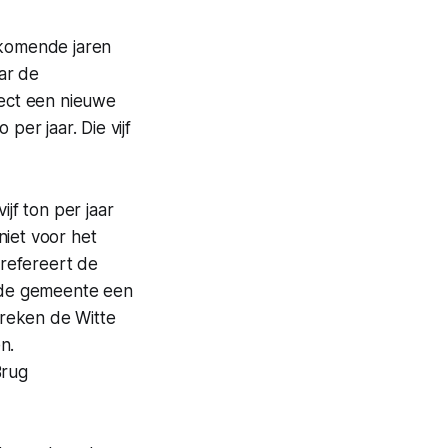
komende jaren
ar de
rect een nieuwe
per jaar. Die vijf
f ton per jaar
niet voor het
refereert de
 de gemeente een
breken de Witte
n.
Brug