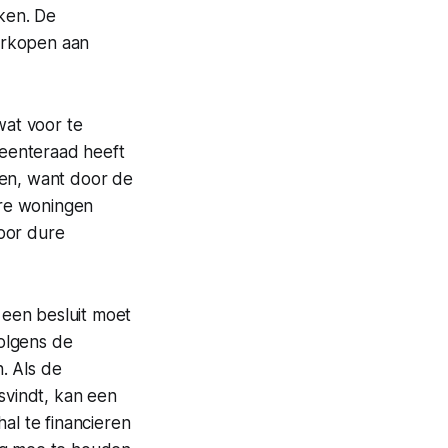
kken. De
erkopen aan
at voor te
eenteraad heeft
gen, want door de
are woningen
oor dure
een besluit moet
olgens de
. Als de
vindt, kan een
l te financieren