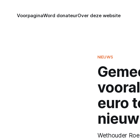
Voorpagina
Word donateur
Over deze website
NIEUWS
Gemee
vooral
euro t
nieu
Wethouder Roel B