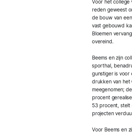
Voor het college
reden geweest om
de bouw van een 
vast gebouwd kan
Bloemen vervangen.
overeind.
Beems en zijn co
sporthal, benadru
gunstiger is voo
drukken van het C
meegenomen; de 
procent gerealis
53 procent, stel
projecten verduu
Voor Beems en zij